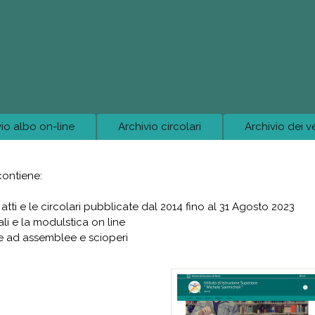
Salta al contenuto
principale
vio albo on-line
Archivio circolari
Archivio dei v
 contiene:
i atti e le circolari pubblicate dal 2014 fino al 31 Agosto 2023
bali e la modulstica on line
ive ad assemblee e scioperi