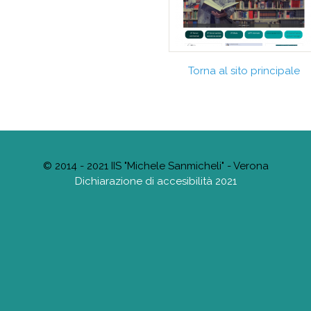
Torna al sito principale
© 2014 - 2021 IIS "Michele Sanmicheli" - Verona
Dichiarazione di accesibilità 2021