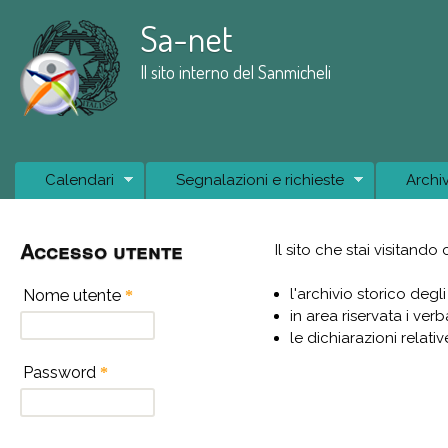
Sa-net
Il sito interno del Sanmicheli
Main Menu
Calendari
Segnalazioni e richieste
Archi
Accesso utente
Il sito che stai visitando
l'archivio storico degl
Nome utente
*
in area riservata i ver
le dichiarazioni relat
Password
*