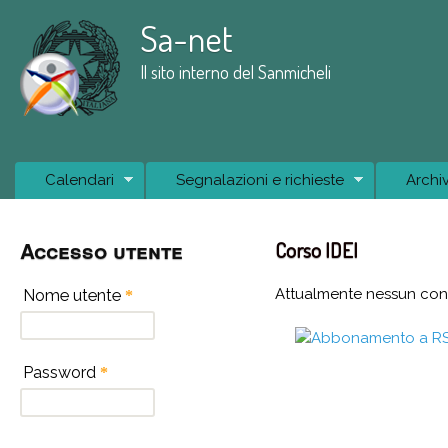
Sa-net
Il sito interno del Sanmicheli
Main Menu
Calendari
Segnalazioni e richieste
Archi
Accesso utente
Corso IDEI
Attualmente nessun cont
Nome utente
*
Password
*