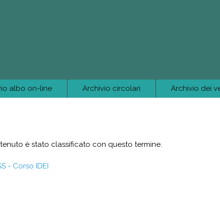
Salta al contenuto
principale
vio albo on-line
Archivio circolari
Archivio dei v
enuto è stato classificato con questo termine.