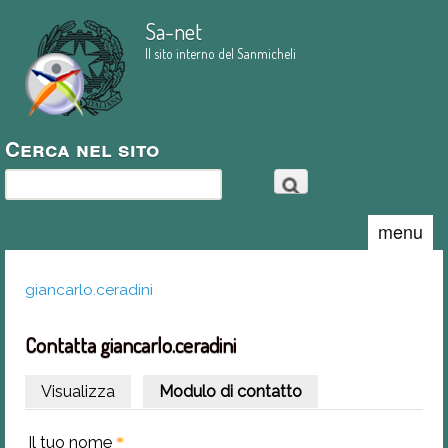
Salta al contenuto
Sa-net
principale
Il sito interno del Sanmicheli
Cerca nel sito
Cerca
menu
giancarlo.ceradini
Tu sei qui
Contatta giancarlo.ceradini
Visualizza
Modulo di contatto
(scheda attiva)
Il tuo nome
*